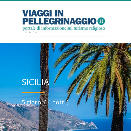
SICILIA
5 giorni ( 4 notti )