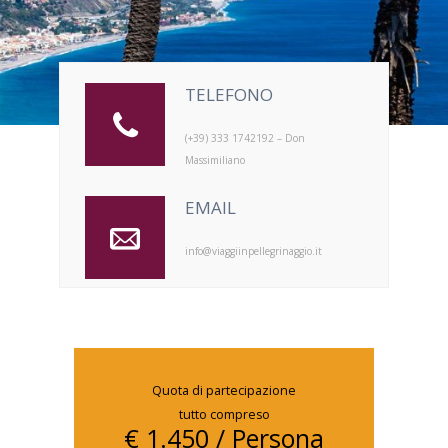
TELEFONO
(+39) 333 1742192 – Don
Massimiliano
EMAIL
info@viaggiinpellegrinaggio.it
Quota di partecipazione
tutto compreso
€ 1.450
/ Persona