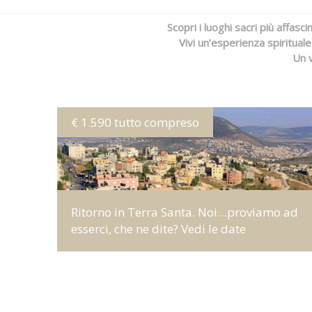
Scopri i luoghi sacri più affasc
Vivi un’esperienza spirituale
Un v
€ 1.590 tutto compreso
MORE INFO
Ritorno in Terra Santa. Noi…proviamo ad
esserci, che ne dite? Vedi le date