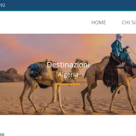
192
|
HOME
CHI S
Destinazioni
Algeria