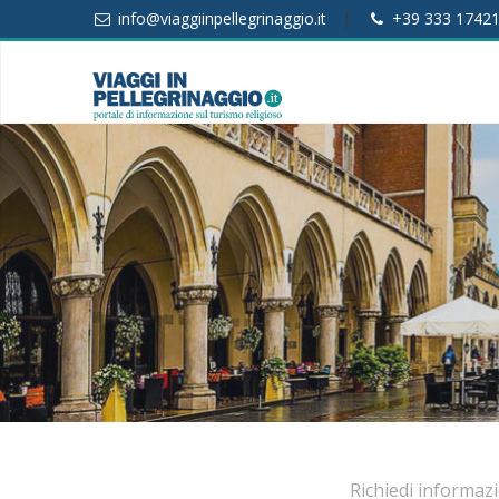
info@viaggiinpellegrinaggio.it
|
+39 333 1742
Richiedi informaz