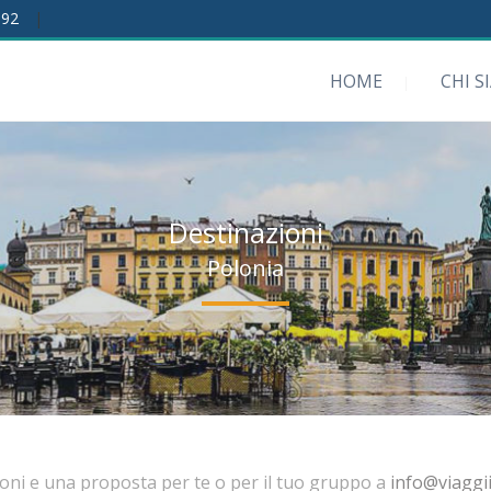
192
|
HOME
CHI S
Destinazioni
Polonia
ioni e una proposta per te o per il tuo gruppo a
info@viaggii